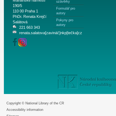
Mariánské náměstí
uzávěrky
190/5
Formulář pro
110 00 Praha 1
autory
PhDr. Renata Krejčí
Pokyny pro
Salátová
autory
221 663 343
renata.salatova[zavináč]nkp[tečka]cz
Copyright © National Library of the CR
Accessibility information