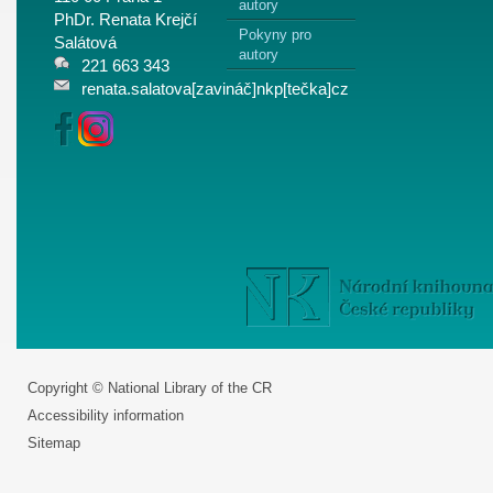
autory
PhDr. Renata Krejčí
Pokyny pro
Salátová
autory
221 663 343
renata.salatova[zavináč]nkp[tečka]cz
Copyright © National Library of the CR
Accessibility information
Sitemap