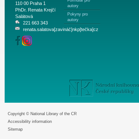
Formulář pro
110 00 Praha 1
autory
PhDr. Renata Krejčí
Pokyny pro
Salátová
autory
221 663 343
renata.salatova[zavináč]nkp[tečka]cz
Copyright © National Library of the CR
Accessibility information
Sitemap