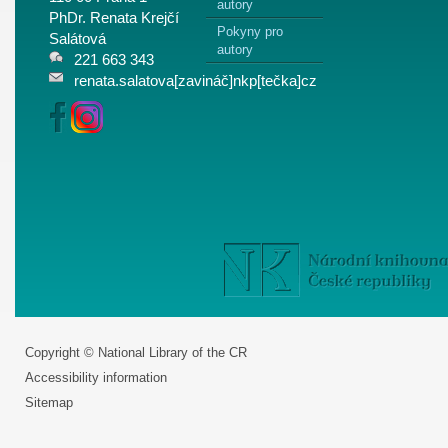
autory
PhDr. Renata Krejčí
Pokyny pro
Salátová
autory
221 663 343
renata.salatova[zavináč]nkp[tečka]cz
Copyright © National Library of the CR
Accessibility information
Sitemap