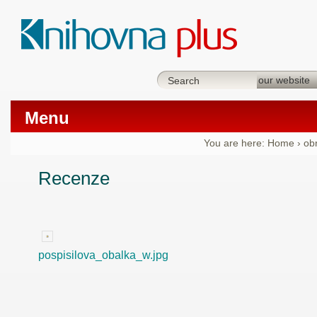
Menu
You are here:
Home
›
ob
Recenze
pospisilova_obalka_w.jpg