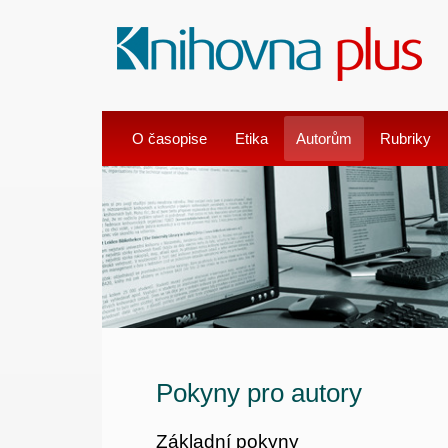
O časopise
Etika
Autorům
Rubriky
Pokyny pro autory
Základní pokyny