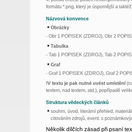
formátu *.png, který je úspornější a takté
Názvová konvence
Obrázky
- Obr 1 POPISEK (ZDROJ), Obr 2 POPIS
Tabulka
- Tab 1 POPISEK (ZDROJ), Tab 2 POPIS
Graf
- Graf 1 POPISEK (ZDROJ), Graf 2 POP
!V textu je pak nutné uvést umístění
(na
textem, nad textem, atd.), popřípadě velik
Struktura vědeckých článků
souhrn, úvod, literární přehled, materi
citováním zdrojů, event. s poznámkov
Několik dílčích zásad při psaní te