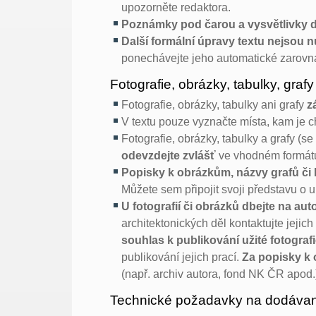
upozorněte redaktora.
Poznámky pod čarou a vysvětlivky d
Další formální úpravy textu nejsou n
ponechávejte jeho automatické zarov
Fotografie, obrázky, tabulky, grafy
Fotografie, obrázky, tabulky ani grafy
z
V textu pouze vyznačte místa, kam je ch
Fotografie, obrázky, tabulky a grafy (
odevzdejte zvlášť
ve vhodném formát
Popisky k obrázkům, názvy grafů či 
Můžete sem připojit svoji představu o 
U fotografií či obrázků dbejte na aut
architektonických děl kontaktujte jejich
souhlas k publikování užité fotografi
publikování jejich prací.
Za popisky k 
(např. archiv autora, fond NK ČR apod.
Technické požadavky na dodávané