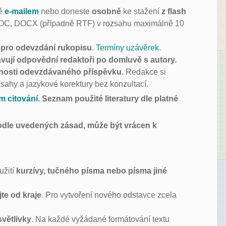
bě
e-mailem
nebo doneste
osobně
ke stažení
z flash
OC, DOCX (případně RTF) v rozsahu maximálně 10
y pro odevzdání rukopisu
.
Termíny uzávěrek
.
vují odpovědní redaktoři po domluvě s autory.
vnosti odevzdávaného příspěvku.
Redakce si
ásahy a jazykové korektury bez konzultací.
m citování
. Seznam použité literatury dle platné
odle uvedených zásad, může být vrácen k
užití
kurzívy, tučného písma nebo písma jiné
te od kraje
. Pro vytvoření nového odstavce zcela
větlivky
. Na každé vyžádané formátování textu