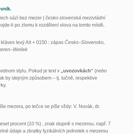
vník.
dech sází bez mezer (
česko-slovenská mezivládní
Dojde-li po zlomu k rozdělení slova na tomto místě,
kláves levý Alt + 0150 : zápas
Česko–Slovensko,
rren–Wellek
ednom stylu. Pokud je text v
„uvozovkách“
(
nebo
ak by stejným způsobem – tj. tučně, respektive
rky.
še mezera, po tečce se píše vždy: V. Novák, dr.
eset procent (
10 %
) , znak stupně s mezerou, např. 7
íselné údaje a zkratky fyzikálních jednotek s mezerou