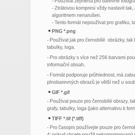
- Používat zejména pro barevné fotograf
- Ztrátovou kompresi vždy nastavit tak
algoritmem nenarušen.
- Tento formát nepoužívat pro grafiku, 
PNG *.png
- Používat jak pro černobílé obrázky, tak
tabulky, loga.
- Pro obrázky s více než 256 barvami pou
informační obsah.
- Formát podporuje průhlednost, má zabu
plnobarevných obrazů je větší než u so
GIF *.gif
- Používat pouze pro černobílé obrazy, t
grafy, tabulky, loga (jako alternativu k
TIFF *.tif (*.tiff)
- Pro časopis používejte pouze pro čern
4; pokud chcete použít nekomprimovaný n