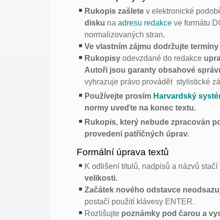
Rukopis zašlete
v elektronické podo
disku
na
adresu redakce
ve formátu D
normalizovaných stran.
Ve vlastním zájmu dodržujte termín
Rukopisy
odevzdané do redakce
upra
Autoři jsou garanty obsahové sprá
vyhrazuje právo provádět stylistické z
Používejte prosím
Harvardský systé
normy uveďte na konec textu.
Rukopis, který nebude zpracován p
provedení patřičných úprav.
Formální úprava textů
K odlišení titulů, nadpisů a názvů stačí 
velikosti.
Začátek nového odstavce neodsazuj
postačí použití klávesy ENTER.
Rozlišujte
poznámky pod čarou a vys