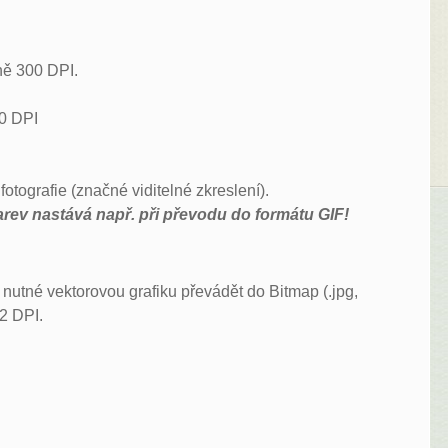
lně 300 DPI.
00 DPI
otografie (značné viditelné zkreslení).
arev nastává např. při převodu do formátu GIF!
 nutné vektorovou grafiku převádět do Bitmap (.jpg,
72 DPI.