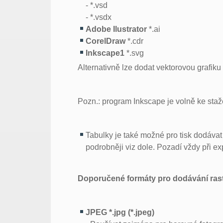
- *.vsd
- *.vsdx
Adobe Ilustrator
*.ai
CorelDraw
*.cdr
Inkscape1
*.svg
Alternativně lze dodat vektorovou grafiku
Pozn.: program Inkscape je volně ke sta
Tabulky je také možné pro tisk dodáva
podrobněji viz dole. Pozadí vždy při e
Doporučené formáty pro dodávání rastr
JPEG *.jpg (*.jpeg)