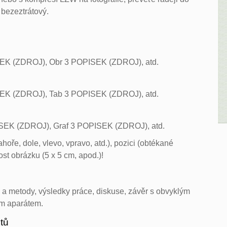
ž bezeztrátový.
EK (ZDROJ), Obr 3 POPISEK (ZDROJ), atd.
EK (ZDROJ), Tab 3 POPISEK (ZDROJ), atd.
ISEK (ZDROJ), Graf 3 POPISEK (ZDROJ), atd.
hoře, dole, vlevo, vpravo, atd.), pozici (obtékané
ost obrázku (5 x 5 cm, apod.)!
ál a metody, výsledky práce, diskuse, závěr s obvyklým
ým aparátem.
xtů