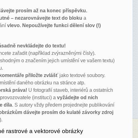
ávejte prosím až na konec příspěvku.
utné – nezarovnávejte text do bloku
a
nání
vlevo. Nepoužívejte funkci dělení slov (!)
ásadně nevkládejte do textu!
cete zařadit (například zvýrazněnými čísly).
se shodným o značením jejich umístění ve vašem textu)
u.
komentáře přiložte zvlášť
jako textové soubory.
umístění daného obrázku na stránce atp.
orská práva!
U fotografií staveb, interiérů a ostatních
 provozovatele (instituci) a
vyžádejte od nich
e díla
. S autory vždy předem projednejte publikování
obrázkům dávejte prosím do kulaté závorky zdroj
).
 rastrové a vektorové obrázky