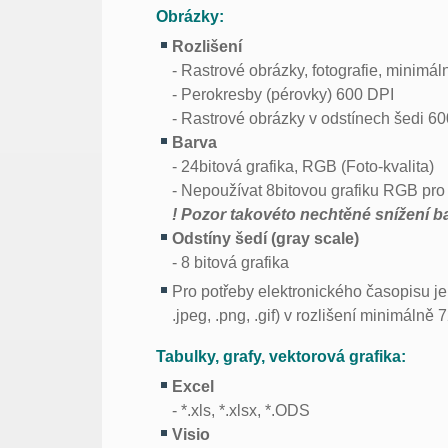
Obrázky:
Rozlišení
- Rastrové obrázky, fotografie, minimá
- Perokresby (pérovky) 600 DPI
- Rastrové obrázky v odstínech šedi 6
Barva
- 24bitová grafika, RGB (Foto-kvalita)
- Nepoužívat 8bitovou grafiku RGB pro f
! Pozor takovéto nechtěné snížení b
Odstíny šedí (gray scale)
- 8 bitová grafika
Pro potřeby elektronického časopisu je
.jpeg, .png, .gif) v rozlišení minimálně 
Tabulky, grafy, vektorová grafika:
Excel
- *.xls, *.xlsx, *.ODS
Visio