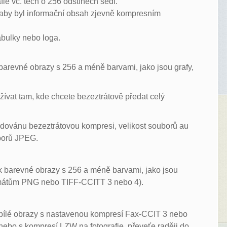
ie vč. těch o 256 odstínech šedi.
, aby byl informační obsah zjevně kompresním
tabulky nebo loga.
 barevné obrazy s 256 a méně barvami, jako jsou grafy,
žívat tam, kde chcete bezeztrátově předat celý
dovánu bezeztrátovou kompresi, velikost souborů au
uborů JPEG.
ak barevné obrazy s 256 a méně barvami, jako jsou
 formátům PNG nebo TIFF-CCITT 3 nebo 4).
obílé obrazy s nastavenou kompresí Fax-CCIT 3 nebo
ebo s kompresí LZW na fotografie, převeťe raději do