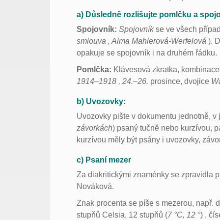
a) Důsledně rozlišujte pomlčku a spojo
Spojovník:
Spojovník
se ve všech přípa
smlouva , Alma Mahlerová-Werfelová
). 
opakuje se spojovník i na druhém řádku.
Pomlčka:
Klávesová zkratka, kombinace 
1914–1918 , 24.–26.
prosince, dvojice
Wa
b) Uvozovky:
Uvozovky pište v dokumentu jednotně, v j
závorkách
) psaný tučně nebo kurzívou, p
kurzívou měly být psány i uvozovky, závo
c) Psaní mezer
Za diakritickými znaménky se zpravidla pí
Nováková.
Znak procenta se píše s mezerou, např. d
stupňů Celsia, 12 stupňů (
7 °C, 12 °
) , č