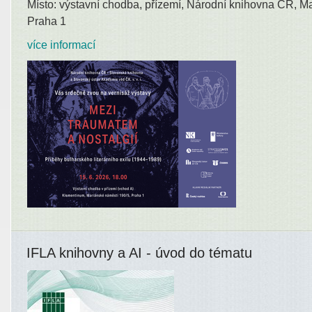
Místo: výstavní chodba, přízemí, Národní knihovna ČR, M
Praha 1
více informací
IFLA knihovny a AI - úvod do tématu