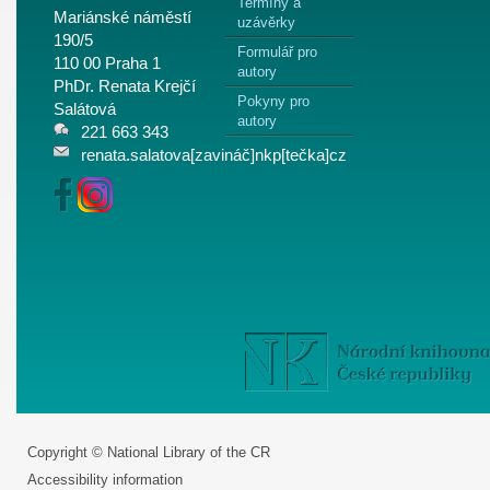
Termíny a
Mariánské náměstí
uzávěrky
190/5
Formulář pro
110 00 Praha 1
autory
PhDr. Renata Krejčí
Pokyny pro
Salátová
autory
221 663 343
renata.salatova[zavináč]nkp[tečka]cz
Copyright © National Library of the CR
Accessibility information