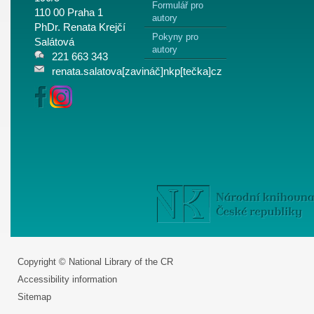
Formulář pro
110 00 Praha 1
autory
PhDr. Renata Krejčí
Pokyny pro
Salátová
autory
221 663 343
renata.salatova[zavináč]nkp[tečka]cz
Copyright © National Library of the CR
Accessibility information
Sitemap