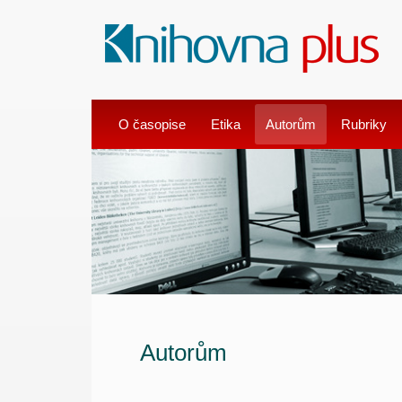
O časopise
Etika
Autorům
Rubriky
Autorům