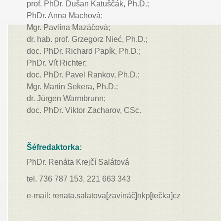
prof. PhDr. Dušan Katuščák, Ph.D.;
PhDr. Anna Machová;
Mgr. Pavlína Mazáčová;
dr. hab. prof. Grzegorz Nieć,
Ph.D.;
doc. PhDr. Richard Papík, Ph.D.;
PhDr. Vít Richter;
doc. PhDr. Pavel Rankov, Ph.D.;
Mgr. Martin Sekera, Ph.D.;
dr. Jürgen Warmbrunn;
doc. PhDr. Viktor Zacharov, CSc.
Šéfredaktorka:
PhDr. Renáta Krejčí Salátová
tel. 736 787 153, 221 663 343
e-mail: renata.salatova[zavináč]nkp[tečka]cz