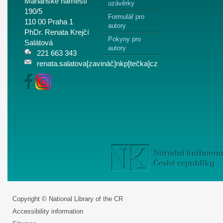
Mariánské náměstí
uzávěrky
190/5
Formulář pro
110 00 Praha 1
autory
PhDr. Renata Krejčí
Pokyny pro
Salátová
autory
221 663 343
renata.salatova[zavináč]nkp[tečka]cz
Copyright © National Library of the CR
Accessibility information