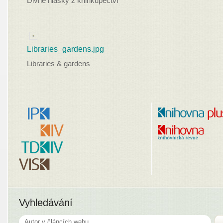
Divné hlášky z knihkupectví
Libraries_gardens.jpg
Libraries & gardens
Vyhledávání