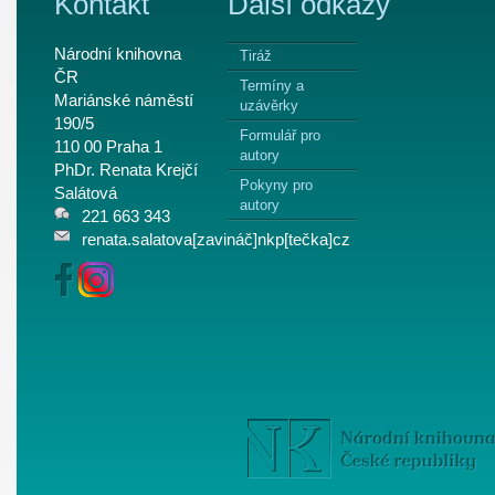
Kontakt
Další odkazy
Národní knihovna
Tiráž
ČR
Termíny a
Mariánské náměstí
uzávěrky
190/5
Formulář pro
110 00 Praha 1
autory
PhDr. Renata Krejčí
Pokyny pro
Salátová
autory
221 663 343
renata.salatova[zavináč]nkp[tečka]cz