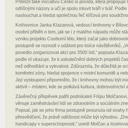
Přiblížil také iniciativu Česko si povídá, která propojuje 
odlišnými názory a učí je spolu mluvit tváří v tvář. Podl
naslouchat a hledat společnou řeč klíčová pro soudržno
Knihovnice Janka Klazarová, vedoucí knihovny v Bílovci
osobní příběh o tom, jak se i z malého nápadu může stá
vzniku projektu Coolturní léto, který začal jako dobrovoln
postupně se rozrostl v událost pro tisíce návštěvníků. 
povedlo zorganizovat akci pro 3500 lidí,“ popsala Klaza
podle ní ukazuje, že k uskutečnění dobrých projektů čas
než odhodlání a vytrvalost. Zdůraznila, že důležitá je oc
komfortní zóny, hledat spojence v místní komunitě a ne
Její vystoupení připomnělo, že i knihovny mohou být in
aktivit – místem, kde se potkává kultura, dobrovolnictví
Závěrečný příspěvek patřil podnikateli Filipu Molčanovi
věnuje zaměstnávání lidí se zdravotním a sociálním zne
Popsal, jak se jeho firma postupně posunula od snahy h
přesvědčení, že právě odlišnost může být výhodou. „D
handicapy v superschopnosti,“ uvedl Molčan a ilustroval