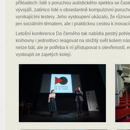
příkladech: lidé s poruchou autistického spektra se čast
vývojáři, zatímco lidé s obsedantně kompulzivní poruc
vynikajícími testery. Jeho vystoupení ukázalo, že různo
jen sociálním tématem, ale i praktickou cestou k inovac
Letošní konference Do černého tak nabídla pestrý pohle
knihovny i jednotlivci reagovat na složitý svět kolem n
nelze bát, ale je potřeba k ní přistupovat s otevřeností,
vystoupit ze zajetých kolejí.