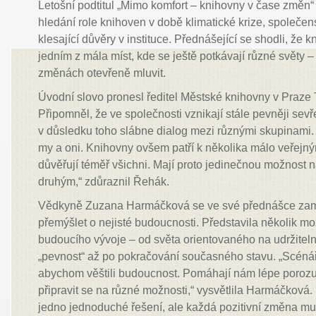
Letošní podtitul „Mimo komfort – knihovny v čase změn“
hledání role knihoven v době klimatické krize, společen
klesající důvěry v instituce. Přednášející se shodli, že
jedním z mála míst, kde se ještě potkávají různé světy 
změnách otevřeně mluvit.
Úvodní slovo pronesl ředitel Městské knihovny v Praz
Připomněl, že ve společnosti vznikají stále pevněji sev
v důsledku toho slábne dialog mezi různými skupinami. 
my a oni. Knihovny ovšem patří k několika málo veřejný
důvěřují téměř všichni. Mají proto jedinečnou možnost n
druhým,“ zdůraznil Řehák.
Vědkyně Zuzana Harmáčková se ve své přednášce zaměř
přemýšlet o nejisté budoucnosti. Představila několik 
budoucího vývoje – od světa orientovaného na udržitel
„pevnost“ až po pokračování současného stavu. „Scénář
abychom věštili budoucnost. Pomáhají nám lépe porozu
připravit se na různé možnosti,“ vysvětlila Harmáčková.
jedno jednoduché řešení, ale každá pozitivní změna mus