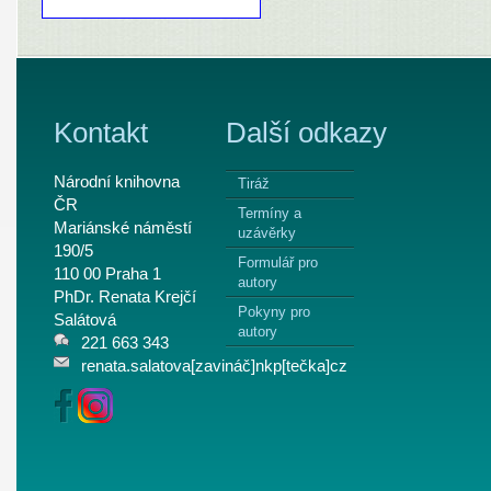
Kontakt
Další odkazy
Národní knihovna
Tiráž
ČR
Termíny a
Mariánské náměstí
uzávěrky
190/5
Formulář pro
110 00 Praha 1
autory
PhDr. Renata Krejčí
Pokyny pro
Salátová
autory
221 663 343
renata.salatova[zavináč]nkp[tečka]cz