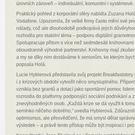
úrovních zároveň – individuální, komunitní i systémové.
Praktický pohled z korporátní sféry nabídla Zuzana Hol
Vodafone. Upozornila, že velké firmy často mění své prio
nálady, což ale dlouhodobě podkopává jejich důvěryho
rozhodla pro stabilní téma – podporu digitální gramotnos
Spolupracuje přitom s více než sedmdesáti knihovnami p
oboustranně výhodné partnerství. Knihovny mají zkušenos
a my se díky nim dostáváme k seniorům, ke kterým bych
popsala Holá.
Lucie Hyblerová představila svůj projekt Breakfaststory j
i z krizových období vytvořit něco smysluplného. Připomn
vznikla bez grantů a dotací jako spontánní pomoc lidem
rozrostla do platformy podporující sociální podnikání a 
znevýhodněných osob. „Každá krize se dá využít k tom
semínko něčeho dobrého,“ uvedla Hyblerová. Zdůraznila
optimismus, ale přesvědčení, že má smysl dělat správn
výsledek – a právě tento přístup může být inspirací i pro