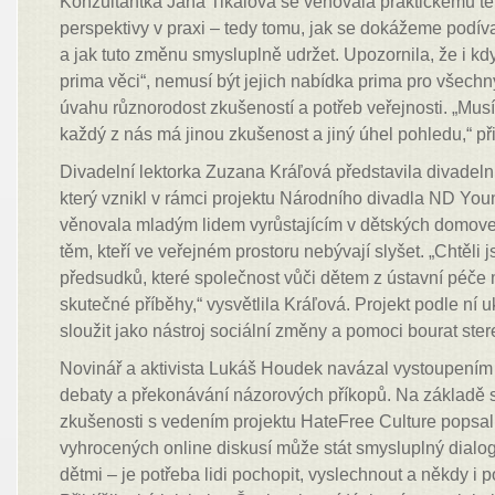
Konzultantka Jana Tikalová se věnovala praktickému 
perspektivy v praxi – tedy tomu, jak se dokážeme podí
a jak tuto změnu smysluplně udržet. Upozornila, že i kd
prima věci“, nemusí být jejich nabídka prima pro všech
úvahu různorodost zkušeností a potřeb veřejnosti. „Musí
každý z nás má jinou zkušenost a jiný úhel pohledu,“ p
Divadelní lektorka Zuzana Kráľová představila divadelní
který vznikl v rámci projektu Národního divadla ND You
věnovala mladým lidem vyrůstajícím v dětských domovec
těm, kteří ve veřejném prostoru nebývají slyšet. „Chtěli 
předsudků, které společnost vůči dětem z ústavní péče m
skutečné příběhy,“ vysvětlila Kráľová. Projekt podle ní
sloužit jako nástroj sociální změny a pomoci bourat ster
Novinář a aktivista Lukáš Houdek navázal vystoupením o
debaty a překonávání názorových příkopů. Na základě 
zkušenosti s vedením projektu HateFree Culture popsal, 
vyhrocených online diskusí může stát smysluplný dialog.
dětmi – je potřeba lidi pochopit, vyslechnout a někdy i p