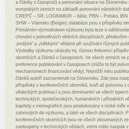
a články z časopisů) a porovnání situace na Slovensku s
evropských zemích na základě porovnání národních dat
CREPČ – SR, LOGINMIUR – Itálie, PBN – Polsko, IBN
SHW – Vlámsko (Belgie); databáze jsou v příspěvku st
Primárním východiskem výzkumu byla teze o odlišnoste
chování v jednotlivých vědních disciplínách, především 
„tvrdými“ a „měkkými“ vědami při využívání různých pub
Výsledky výzkumu ukázaly mj. různou frekvenci příspěv
sbornících a článků v časopisech. Ve všech zemích se p
preference publikování v časopisech (může to být ovliv
mechanismech financování vědy). Nejnižší míru publik
článků autoři zaznamenali na Slovensku. Zde jsou nao
příspěvky z konferenčních sborníků, tvoří až polovinu z
vědeckých publikací a jsou dominantní ve všech typech v
technických, společenských, humanitních i přírodních 
kapitoly v monografiích jsou produkovány v nízké míře
zahrnutých do výzkumu, a také ve všech disciplínách. P
konferenčních sbornících jsou ve všech zkoumaných ze
zastoupeny v technických vědách, velmi málo naopak v