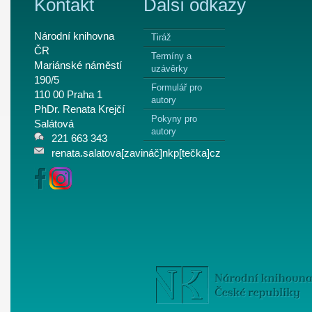
Kontakt
Další odkazy
Národní knihovna
Tiráž
ČR
Termíny a
Mariánské náměstí
uzávěrky
190/5
Formulář pro
110 00 Praha 1
autory
PhDr. Renata Krejčí
Pokyny pro
Salátová
autory
221 663 343
renata.salatova[zavináč]nkp[tečka]cz