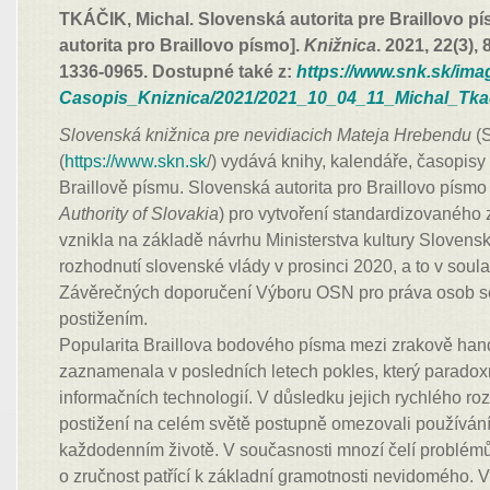
TKÁČIK, Michal. Slovenská autorita pre Braillovo p
autorita pro Braillovo písmo].
Knižnica
. 2021, 22(3),
1336-0965. Dostupné také z:
https://www.snk.sk/ima
Casopis_Kniznica/2021/2021_10_04_11_Michal_Tkac
Slovenská knižnica pre nevidiacich Mateja Hrebendu
(S
(
https://www.skn.sk
/) vydává knihy, kalendáře, časopis
Braillově písmu. Slovenská autorita pro Braillovo písm
Authority of Slovakia
) pro vytvoření standardizovaného 
vznikla na základě návrhu Ministerstva kultury Slovensk
rozhodnutí slovenské vlády v prosinci 2020, a to v sou
Závěrečných doporučení Výboru OSN pro práva osob s
postižením.
Popularita Braillova bodového písma mezi zrakově han
zaznamenala v posledních letech pokles, který paradox
informačních technologií. V důsledku jejich rychlého r
postižení na celém světě postupně omezovali používání
každodenním životě. V současnosti mnozí čelí problémů
o zručnost patřící k základní gramotnosti nevidomého. V