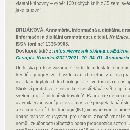
vlastní knihovny – výběr 130 tichých knih z 35 zemí svět
jako putovní.
BRIJÁKOVÁ, Annamária. Informačná a digitálna gra
[Informační a digitální gramotnost učitelů].
Knižnica
ISSN (online) 1336-0965.
Dostupné také z:
https://www.snk.sk/images/Edicna
Casopis_Kniznica/2021/2021_10_04_01_Annamaria_
Učitelská profese vyžaduje flexibilitu a dostatečnou mí
trendů a progresivních vzdělávacích metod, znalosti pr
ovládání digitálních technologií, ale i vědomostí o dost
Školství představuje místo, kde se střetává svět „digitá
světem „digitálních přistěhovalců“. Pandemie nemoci c
ovlivnila vyučovací proces a masivně přispěla k nárůst
a komunikačních technologií (IKT) ve vyučovacím proce
online byla velkou výzvou pro učitele, z nichž mnozí s 
neměli zkušenosti (přestože podle předchozích šetření