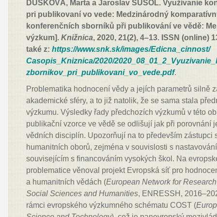
DUŠKOVÁ, Marta a Jaroslav ŠUŠOL. Využívanie ko
pri publikovaní vo vede: Medzinárodný komparatív
konferenčních sborníků při publikování ve vědě: M
výzkum].
Knižnica
, 2020, 21(2), 4–13. ISSN (online)
také z:
https://www.snk.sk/images/Edicna_cinnost/
Casopis_Kniznica/2020/2020_08_01_2_Vyuzivanie
zbornikov_pri_publikovani_vo_vede.pdf
.
Problematika hodnocení vědy a jejích parametrů silně 
akademické sféry, a to již natolik, že se sama stala př
výzkumu. Výsledky řady předchozích výzkumů v této obl
publikační vzorce ve vědě se odlišují jak při porovnání j
vědních disciplín. Upozorňují na to především zástupc
humanitních oborů, zejména v souvislosti s nastavován
souvisejícím s financováním vysokých škol. Na evropské
problematice věnoval projekt Evropská síť pro hodnoce
a humanitních vědách (
European Network for Research 
Social Sciences and Humanities
, ENRESSH, 2016–202
rámci evropského výzkumného schématu COST (
Europ
Science and Technology
), což je panevropský mezivl