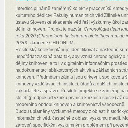
Interdisciplinárně zaměřený kolektiv pracovníků Katedr
kulturního dědictví Fakulty humanitních věd Žilinské uni
ústavu Slovenské akademie věd řeší výzkumný úkol za
dějin knihoven. Projekt je nazván
Chronológia dejín kni
roku 2020 (Chronologia historiarum bibliothecarum ab 
2020)
, zkráceně CHRONUM.
Řešitelský kolektiv plánuje identifikovat a následně suma
uspořádat získaná data tak, aby vznikl chronologický a 
dějiny knihoven, a to i v digitálním informačním prostř
na dokumentaci sbírkotvorných aktivit a základních strá
knihoven. Předmětem zájmu jsou církevní, spolkové a š
knihovny vzdělávacích institucí, úřadů a dalších institucí,
zakladatelé a správci. Řešitelé projektu se zaměřují na
století (předpoklad vzniku prvních knižních sbírek) až 
moderního období knihoven a knihovnictví všeobecně.
Budou uplatněny výzkumné metody z oblasti historickýc
informačních věd, částečně z oblasti výzkumu médií. 
zároveň specifickým výzkumným problémem při prezenta