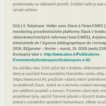
problematiky se důkladně ponořit. Zvláštní sešit je pa
vývoje sektoru.
GULLY, Stéphane. Veiller avec Slack à l’Inist-CNRS 
monitoring prostřednictvím platformy Slack v Institu
vědeckotechnických informací Inist-CNRS].
Ar(abes
trimestrielle de l´Agence bibliographique de l´ense
2018, 92(janvier – février – mars), 15. ISSN (web) 21
Dostupný také z:
http://www.abes.fr/Publications-
Evenements/Arabesques/Arabesques-n-92
.
Na začátku roku 2016 začal být v Institutu vědeckotechni
který je součástí francouzského Národního centra vě
(
https://www.inist.fr/
), používán nástroj interní podniko
na platformě Slack. Jedná se o techniku
instant messag
pro oddělení projektů a inovací. Prvotním cílem bylo virt
projektové týmy, jejichž členové působí v různých budo
jednat o usnadnění spontánní komunikace, někde na půl