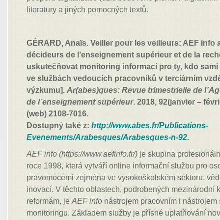
literatury a jiných pomocných textů.
GÉRARD, Anaïs. Veiller pour les veilleurs: AEF info 
décideurs de l’enseignement supérieur et de la rec
uskutečňovat monitoring informací pro ty, kdo sami 
ve službách vedoucích pracovníků v terciárním vzdě
výzkumu].
Ar(abes)ques: Revue trimestrielle de l´A
de l´enseignement supérieur
. 2018, 92(janvier – févr
(web) 2108-7016.
Dostupný také z:
http://www.abes.fr/Publications-
Evenements/Arabesques/Arabesques-n-92
.
AEF info (https://www.aefinfo.fr/)
je skupina profesionáln
roce 1998, která vytváří online informační službu pro os
pravomocemi zejména ve vysokoškolském sektoru, vědě
inovací. V těchto oblastech, podrobených mezinárodní 
reformám, je
AEF info
nástrojem pracovním i nástrojem 
monitoringu. Základem služby je přísné uplatňování nov