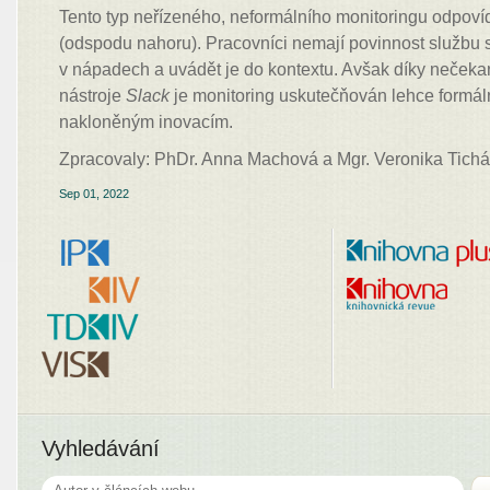
Tento typ neřízeného, neformálního monitoringu odpov
(odspodu nahoru). Pracovníci nemají povinnost službu s
v nápadech a uvádět je do kontextu. Avšak díky neček
nástroje
Slack
je monitoring uskutečňován lehce formá
nakloněným inovacím.
Zpracovaly: PhDr. Anna Machová a Mgr. Veronika Tich
Sep 01, 2022
Vyhledávání