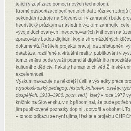
jejich vizualizace pomocí nových technologií.
Kromě pasportizace pertinentních dat z různých zdrojů (
sekundární zdroje na Slovensku i v zahraničí) bude pr
heuristický průzkum a následně výzkum zahrnující celé 
vývoje dochovaných i nedochovaných knihoven na úze
zpracovány budou digitální kopie shromážděných klíčov
dokumentů. Řešitelé projektu pracují na zpřístupnění v
databáze, rozšířené a virtuální reality, publikování v s
tomto směru bude využit potenciál digitálního repozitá
kulturního dědictví Fakulty humanitních věd Žilinské uni
excelentnosti.
Výzkum navazuje na někdejší úsilí a výsledky práce pr
(
vysokoškolský pedagog, historik knihoven, osvěty, výc
dospělých, 1913–1986, pozn. red.
), který v roce 1977 v
knižníc na Slovensku, v níž připomínal, že bude potřebn
jím publikované poznatky doplnil, dotvořil a obohatil. 
– tohoto odkazu se nyní ujímají řešitelé projektu CHR