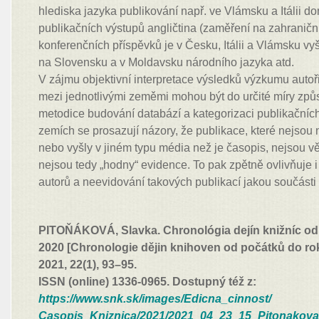
hlediska jazyka publikování např. ve Vlámsku a Itálii d
publikačních výstupů angličtina (zaměření na zahraničn
konferenčních příspěvků je v Česku, Itálii a Vlámsku vyš
na Slovensku a v Moldavsku národního jazyka atd.
V zájmu objektivní interpretace výsledků výzkumu autoři 
mezi jednotlivými zeměmi mohou být do určité míry způ
metodice budování databází a kategorizaci publikačníc
zemích se prosazují názory, že publikace, které nejsou 
nebo vyšly v jiném typu média než je časopis, nejsou 
nejsou tedy „hodny“ evidence. To pak zpětně ovlivňuje i
autorů a neevidování takových publikací jakou součást
PITOŇÁKOVÁ, Slavka. Chronológia dejín knižníc od
2020 [Chronologie dějin knihoven od počátků do ro
2021, 22(1), 93–95.
ISSN (online) 1336-0965. Dostupný též z:
https://www.snk.sk/images/Edicna_cinnost/
Casopis_Kniznica/2021/2021_04_23_15_Pitonakova