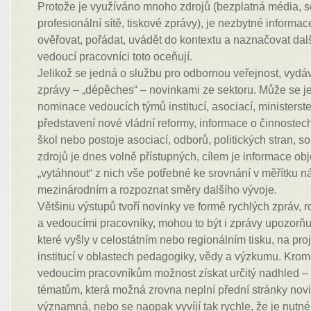
Protože je využíváno mnoho zdrojů (bezplatná média, soc
profesionální sítě, tiskové zprávy), je nezbytné informace
ověřovat, pořádat, uvádět do kontextu a naznačovat dalš
vedoucí pracovníci toto oceňují.
Jelikož se jedná o službu pro odbornou veřejnost, vydá
zprávy – „dépêches“ – novinkami ze sektoru. Může se j
nominace vedoucích týmů institucí, asociací, ministerst
představení nové vládní reformy, informace o činnostech
škol nebo postoje asociací, odborů, politických stran, 
zdrojů je dnes volně přístupných, cílem je informace objev
„vytáhnout“ z nich vše potřebné ke srovnání v měřítku n
mezinárodním a rozpoznat směry dalšího vývoje.
Většinu výstupů tvoří novinky ve formě rychlých zpráv,
a vedoucími pracovníky, mohou to být i zprávy upozorňují
které vyšly v celostátním nebo regionálním tisku, na pro
institucí v oblastech pedagogiky, vědy a výzkumu. Kromě
vedoucím pracovníkům možnost získat určitý nadhled – 
tématům, která možná zrovna neplní přední stránky novi
významná, nebo se naopak vyvíjí tak rychle, že je nutné