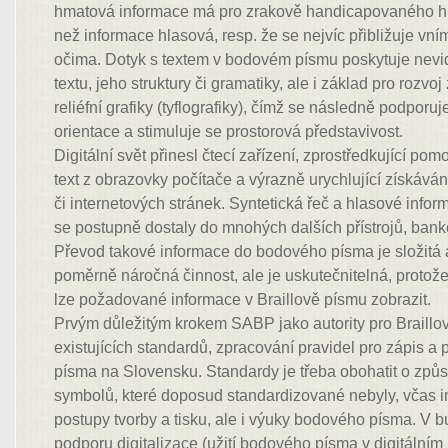
hmatová informace má pro zrakově handicapovaného hl
než informace hlasová, resp. že se nejvíc přibližuje vní
očima. Dotyk s textem v bodovém písmu poskytuje nev
textu, jeho struktury či gramatiky, ale i základ pro rozvoj
reliéfní grafiky (tyflografiky), čímž se následně podporu
orientace a stimuluje se prostorová představivost.
Digitální svět přinesl čtecí zařízení, zprostředkující po
text z obrazovky počítače a výrazně urychlující získává
či internetových stránek. Syntetická řeč a hlasové inf
se postupně dostaly do mnohých dalších přístrojů, ban
Převod takové informace do bodového písma je složitá 
poměrně náročná činnost, ale je uskutečnitelná, protože 
lze požadované informace v Braillově písmu zobrazit.
Prvým důležitým krokem SABP jako autority pro Braillo
existujících standardů, zpracování pravidel pro zápis a 
písma na Slovensku. Standardy je třeba obohatit o způ
symbolů, které doposud standardizované nebyly, včas 
postupy tvorby a tisku, ale i výuky bodového písma. V 
podporu digitalizace (užití bodového písma v digitálním 