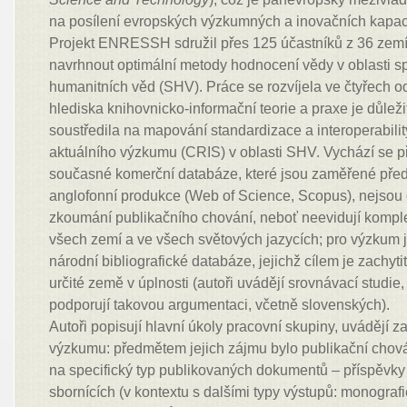
na posílení evropských výzkumných a inovačních kapaci
Projekt ENRESSH sdružil přes 125 účastníků z 36 zemí 
navrhnout optimální metody hodnocení vědy v oblasti 
humanitních věd (SHV). Práce se rozvíjela ve čtyřech 
hlediska knihovnicko-informační teorie a praxe je důležit
soustředila na mapování standardizace a interoperabili
aktuálního výzkumu (CRIS) v oblasti SHV. Vychází se př
současné komerční databáze, které jsou zaměřené pře
anglofonní produkce (Web of Science, Scopus), nejsou o
zkoumání publikačního chování, neboť neevidují komple
všech zemí a ve všech světových jazycích; pro výzkum 
národní bibliografické databáze, jejichž cílem je zachyt
určité země v úplnosti (autoři uvádějí srovnávací studie,
podporují takovou argumentaci, včetně slovenských).
Autoři popisují hlavní úkoly pracovní skupiny, uvádějí 
výzkumu: předmětem jejich zájmu bylo publikační chov
na specifický typ publikovaných dokumentů – příspěvky
sbornících (v kontextu s dalšími typy výstupů: monografi