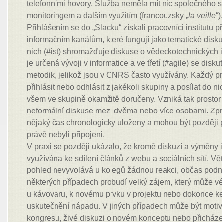
telefonními hovory. Služba neměla mít nic společného s 
monitoringem a dalším využitím (francouzsky „
la veille
“)
Přihlášením se do „Slacku“ získali pracovníci institutu p
informačním kanálům, které fungují jako tematické disku
nich (#ist) shromažďuje diskuse o vědeckotechnických i
je určená vývoji v informatice a ve třetí (#agile) se disk
metodik, jelikož jsou v CNRS často využívány. Každý 
přihlásit nebo odhlásit z jakékoli skupiny a posílat do ni
všem ve skupině okamžitě doručeny. Vzniká tak prostor
neformální diskuse mezi dvěma nebo více osobami. Zpr
nějaký čas chronologicky uloženy a mohou být později př
právě nebyli připojeni.
V praxi se později ukázalo, že kromě diskuzí a výměny 
využívána ke sdílení článků z webu a sociálních sítí. Vě
pohled nevyvolává u kolegů žádnou reakci, občas podnít
některých případech probudí velký zájem, který může vé
u kávovaru, k novému prvku v projektu nebo dokonce k
uskutečnění nápadu. V jiných případech může být motiva
kongresu, živé diskuzi o novém konceptu nebo přicházej