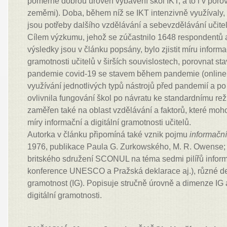
poměrně dobrou úroveň vybavení škol IKT, a to i v poro
zeměmi). Doba, během níž se IKT intenzivně využívaly, u
jsou potřeby dalšího vzdělávání a sebevzdělávání učitel
Cílem výzkumu, jehož se zúčastnilo 1648 respondentů 
výsledky jsou v článku popsány, bylo zjistit míru informač
gramotnosti učitelů v širších souvislostech, porovnat s
pandemie covid-19 se stavem během pandemie (online
využívání jednotlivých typů nástrojů před pandemií a po
ovlivnila fungování škol po návratu ke standardnímu re
zaměřen také na oblast vzdělávání a faktorů, které moho
míry informační a digitální gramotnosti učitelů.
Autorka v článku připomíná také vznik pojmu
informačn
1976, publikace Paula G. Zurkowského, M. R. Owense; 
britského sdružení SCONUL na téma sedmi pilířů inform
konference UNESCO a Pražská deklarace aj.), různé de
gramotnost (IG). Popisuje stručně úrovně a dimenze IG 
digitální gramotnosti.