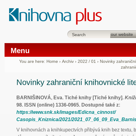
Menu
You are here:
Home
›
Archiv
›
2022 / 01
›
Novinky zahraniční 
zahranič
Novinky zahraniční knihovnické lit
BARNIŠINOVÁ, Eva. Tiché knihy [Tiché knihy].
Kniž
98. ISSN (online) 1336-0965. Dostupné také z:
https://www.snk.sk/images/Edicna_cinnost/
Casopis_Kniznica/2021/2021_07_06_09_Eva_Barnis
V knihovnách a knihkupectvích přibývá knih bez textu, b