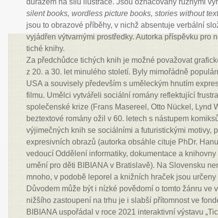
důrazem na sílu ilustrace. Jsou označovány různými výr
silent books, wordless picture books, stories without tex
jsou to obrazové příběhy, v nichž absentuje verbální slo
vyjádřen výtvarnými prostředky. Autorka příspěvku pro
tiché knihy.
Za předchůdce tichých knih je možné považovat grafick
z 20. a 30. let minulého století. Byly mimořádně populár
USA a souvisely především s uměleckým hnutím expre
filmu. Umělci vytvářeli sociální romány reflektující frust
společenské krize (Frans Masereel, Otto Nückel, Lynd 
beztextové romány ožil v 60. letech s nástupem komiksů
výjimečných knih se sociálními a futuristickými motivy,
expresivních obrazů (autorka obsáhle cituje PhDr. Han
vedoucí Oddělení informatiky, dokumentace a knihovn
umění pro děti BIBIANA v Bratislavě). Na Slovensku nen
mnoho, v podobě leporel a knižních hraček jsou určeny
Důvodem může být i nízké povědomí o tomto žánru ve v
nižšího zastoupení na trhu je i slabší přítomnost ve fo
BIBIANA uspořádal v roce 2021 interaktivní výstavu „Ti