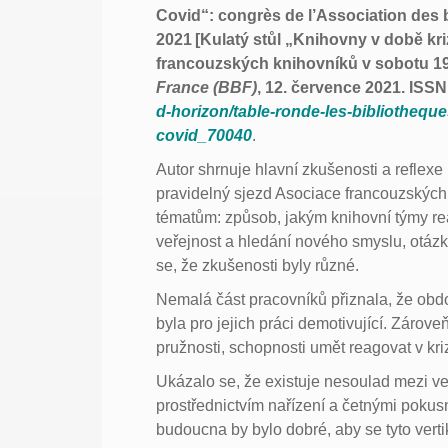
Covid“: congrès de l’Association des b
2021 [Kulatý stůl „Knihovny v době kri
francouzských knihovníků v sobotu 19
France (BBF)
, 12. července 2021. ISS
d-horizon/table-ronde-les-bibliothequ
covid_70040
.
Autor shrnuje hlavní zkušenosti a reflexe
pravidelný sjezd Asociace francouzských 
tématům: způsob, jakým knihovní týmy rea
veřejnost a hledání nového smyslu, otázk
se, že zkušenosti byly různé.
Nemalá část pracovníků přiznala, že obd
byla pro jejich práci demotivující. Zárove
pružnosti, schopnosti umět reagovat v kriz
Ukázalo se, že existuje nesoulad mezi ver
prostřednictvím nařízení a četnými pokus
budoucna by bylo dobré, aby se tyto vertiká