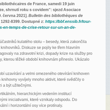
ibliothécaires de France, samedi 19 juin
ze, shrnutí roku s covidem“: sjezd Asociace
. června 2021].
Bulletin des bibliothèques de
N 1292-8399. Dostupné z:
https://bbf.enssib.fr/tour-
es-en-temps-de-crise-retour-sur-un-an-de-
 účastníků kulatého stolu – besedy, která zakončila
knihovníků. Diskuze se pojily ke třem hlavním
govaly na zdravotní krizi, dopady krize na služby pro
y, kterou těžké období knihovnám přineslo. Ukázalo
obí uzavírání a velmi omezeného otevírání knihoven
ň knihovny vyvíjely mnoho aktivit, které svědčily o
i a být užitečnými.
tikálním, hierarchickým vedením institucí
nými iniciativami, které vznikaly odspodu. Do
lní i horizontální osy více protínaly.