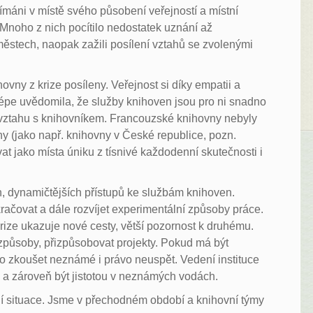
nímáni v místě svého působení veřejností a místní
Mnoho z nich pocítilo nedostatek uznání až
ěstech, naopak zažili posílení vztahů se zvolenými
ovny z krize posíleny. Veřejnost si díky empatii a
épe uvědomila, že služby knihoven jsou pro ni snadno
 vztahu s knihovníkem. Francouzské knihovny nebyly
 (jako např. knihovny v České republice, pozn.
vat jako místa úniku z tísnivé každodenní skutečnosti i
, dynamičtějších přístupů ke službám knihoven.
račovat a dále rozvíjet experimentální způsoby práce.
ize ukazuje nové cesty, větší pozornost k druhému.
 způsoby, přizpůsobovat projekty. Pokud má být
vo zkoušet neznámé i právo neuspět. Vedení instituce
 a zároveň být jistotou v neznámých vodách.
ní situace. Jsme v přechodném období a knihovní týmy