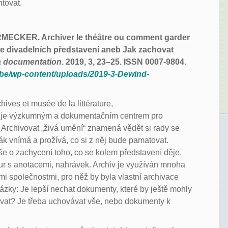
ntovat.
ECKER. Archiver le théâtre ou comment garder
ce divadelních představení aneb Jak zachovat
la documentation
. 2019, 3, 23–25. ISSN 0007-9804.
.be/wp-content/uploads/2019-3-Dewind-
ives et musée de la littérature,
) je výzkumným a dokumentačním centrem pro
o. Archivovat „živá umění“ znamená vědět si rady se
vák vnímá a prožívá, co si z něj bude pamatovat.
íše o zachycení toho, co se kolem představení děje,
ožur s anotacemi, nahrávek. Archiv je využíván mnoha
mi společnostmi, pro něž by byla vlastní archivace
 otázky: Je lepší nechat dokumenty, které by ještě mohly
ivovat? Je třeba uchovávat vše, nebo dokumenty k