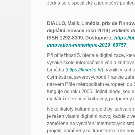
Jedná se o specifický a jedinečný pohled 
DIALLO, Malik. Limédia, prix de l’inno
digitální inovace roku 2019].
Bulletin 
ISSN 1292-8399. Dostupné z:
https://b
innovation-numerique-2019_69757
.
Při příležitosti 5. bienále digitalizace, 
vysoké škole informačních věd a knihovnic
Limédia (
https://limedia.fr/
). Vznikl v knih
čtyřměstí na severovýchodě Francie zahrn
názvem Pôle métropolitain européen du S
funguje od roku 2005. Jejími plody jsou růz
digitální referenční knihovny, podpořený 
Několikaletý kulturní projekt byl schvále
je řešen vlastní digitální rozvoj každé z 
zaměřena na vytváření internetových strá
projekt, zaměřený na transformaci knihove