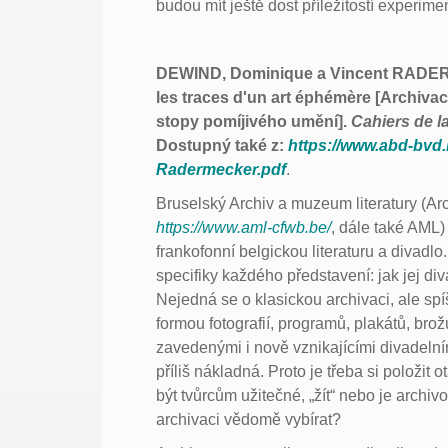
budou mít ještě dost příležitostí experime
DEWIND, Dominique a Vincent RADERM
les traces d'un art éphémère [Archiva
stopy pomíjivého umění].
Cahiers de 
Dostupný také z:
https://www.abd-bvd
Radermecker.pdf
.
Bruselský Archiv a muzeum literatury (Arch
https://www.aml-cfwb.be/
, dále také AML
frankofonní belgickou literaturu a divadl
specifiky každého představení: jak jej di
Nejedná se o klasickou archivaci, ale sp
formou fotografií, programů, plakátů, br
zavedenými i nově vznikajícími divadelní
příliš nákladná. Proto je třeba si položit
být tvůrcům užitečné, „žít“ nebo je arch
archivaci vědomě vybírat?