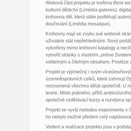
Webová část projektu je tvořena třemi w
kulturní dědictví (Limédia galeries), digita
knihovna děl, která stále podléhají autors
doučování (Limédia mosaïque).
Knihovny mají ve zvyku své webové strá
uživatele stát nepřehlednými. Nový portál
vytvořeny mimo knihovní katalogy a necílí
vytvořit stránky s vlastním „online živote
viditelným a čitelným obsahem. Posléze z
Projekt je výjimečný i svým víceúrovňo
územněsprávních celků, které zahrnují čty
neznamená všechno dělat společně. U někt
teorie. Místo jediného, příliš ambiciózníh
společné vzdělávací kurzy a rozvíjena sp
Projekt se vyvíjí metodou experimentu v ča
ho nebylo možné předem celý naplánovat 
Vedení a realizace projektu jsou v podsta