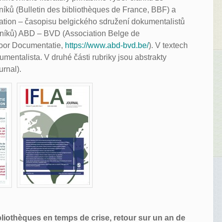
íků (Bulletin des bibliothèques de France, BBF) a
ation – časopisu belgického sdružení dokumentalistů
vníků) ABD – BVD (Association Belge de
voor Documentatie,
https://www.abd-bvd.be/
). V textech
umentalista. V druhé části rubriky jsou abstrakty
urnal).
iothèques en temps de crise, retour sur un an de