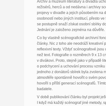
Archiv a muzeum literatury a divadla uch
režisérů, herců a od nedávna i archivy s
projevy v divadle a jejich působením na 
osobností nebo jiných institucí, přesto v
se postupně snaží získat osobní sbírky do
Jednání je založeno zejména na důvěře.
Co by vlastně scénografické archivní fon
články. Nic z toho ale neodráží kreativní
reflexivní texty. Vždyť scénografové jsou
než text. Fotografie o rozměrech 9 x 13
v divákovi. Proto, stejně jako v případě l
o podchycení a uchování procesu vzniku 
jednoho z donátorů sbírek byla zvolena
atmosféře spontánně hovořit o svém povo
hovořil s příští generací scénografů. Tí
badatele.
V době publikování článku byl projekt je
I když má každý scénograf jiné metody, s