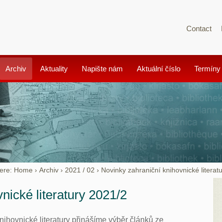
Contact
Archiv
Aktuality
Napište nám
Aktuální číslo
Termíny
ere:
Home
›
Archiv
›
2021 / 02
›
Novinky zahraniční knihovnické literat
nické literatury 2021/2
knihovnické literatury přinášíme výběr článků ze