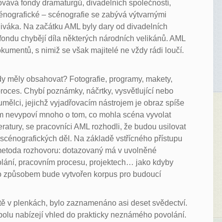
ovává fondy dramaturgů, divadelních společností,
cénografické ‒ scénografie se zabývá výtvarnými
diváka. Na začátku AML byly dary od divadelních
e fondu chybějí díla některých národních velikánů. AML
kumentů, s nimiž se však majitelé ne vždy rádi loučí.
dy měly obsahovat? Fotografie, programy, makety,
 proces. Chybí poznámky, náčrtky, vysvětlující nebo
 umělci, jejichž vyjadřovacím nástrojem je obraz spíše
 cm nevypoví mnoho o tom, co mohla scéna vyvolat
iteratury, se pracovníci AML rozhodli, že budou usilovat
scénografických děl. Na základě vstřícného přístupu
 metoda rozhovoru: dotazovaný má v uvolněné
lání, pracovním procesu, projektech… jako kdyby
mto způsobem bude vytvořen korpus pro budoucí
ště v plenkách, bylo zaznamenáno asi deset svědectví.
polu nabízejí vhled do prakticky neznámého povolání.