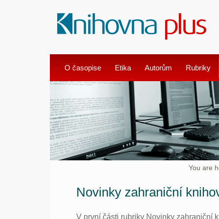
O časopise
Etika
Autorům
Rubriky
You are h
Novinky zahraniční knihov
V první části rubriky Novinky zahraniční 