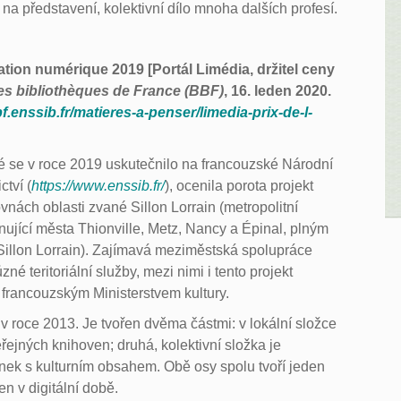
na představení, kolektivní dílo mnoha dalších profesí.
vation numérique 2019 [Portál Limédia, držitel ceny
des bibliothèques de France (BBF)
, 16. leden 2020.
bf.enssib.fr/matieres-a-penser/limedia-prix-de-l-
které se v roce 2019 uskutečnilo na francouzské Národní
tví (
https://www.enssib.fr/
), ocenila porota projekt
ovnách oblasti zvané Sillon Lorrain (metropolitní
ující města Thionville, Metz, Nancy a Épinal, plným
illon Lorrain). Zajímavá meziměstská spolupráce
né teritoriální služby, mezi nimi i tento projekt
i francouzským Ministerstvem kultury.
n v roce 2013. Je tvořen dvěma částmi: v lokální složce
veřejných knihoven; druhá, kolektivní složka je
nek s kulturním obsahem. Obě osy spolu tvoří jeden
n v digitální době.