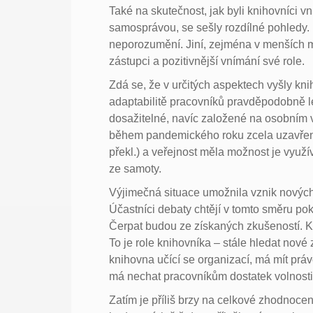
Také na skutečnost, jak byli knihovníci v
samosprávou, se sešly rozdílné pohledy. 
neporozumění. Jiní, zejména v menších m
zástupci a pozitivnější vnímání své role.
Zdá se, že v určitých aspektech vyšly knih
adaptabilitě pracovníků pravděpodobně l
dosažitelné, navíc založené na osobním
během pandemického roku zcela uzavřeny
překl.) a veřejnost měla možnost je využí
ze samoty.
Výjimečná situace umožnila vznik nových
Účastníci debaty chtějí v tomto směru pok
Čerpat budou ze získaných zkušeností. Kr
To je role knihovníka – stále hledat nové
knihovna učící se organizací, má mít prá
má nechat pracovníkům dostatek volnosti
Zatím je příliš brzy na celkové zhodnoce